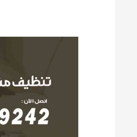
تنظيف
منازل
الظهر
55549242
شركة
تنظيف
المنازل
والشقق
خصم
35%