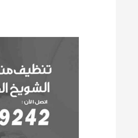
تنظيف
منازل
الشويخ
الصناعية
55549242
شركة
تنظيف
المنازل
والشقق
خصم
35%